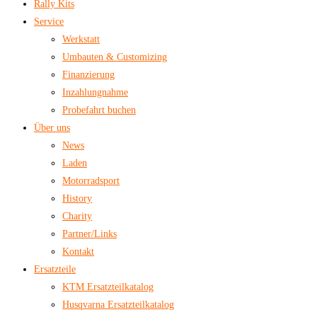
Rally Kits
Service
Werkstatt
Umbauten & Customizing
Finanzierung
Inzahlungnahme
Probefahrt buchen
Über uns
News
Laden
Motorradsport
History
Charity
Partner/Links
Kontakt
Ersatzteile
KTM Ersatzteilkatalog
Husqvarna Ersatzteilkatalog