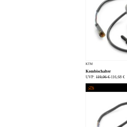
KTM
Kombischalter
UVP:
119,06 €
116,68 €
-2%