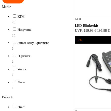
Marke
KTM
KTM
73
LED-Blinkerkit
Husqvarna
UVP:
199,98 €
195,98 €
25
-2%
Aurora Rally Equipment
1
Highsider
1
Wieres
1
Yuasa
1
Bereich
Street