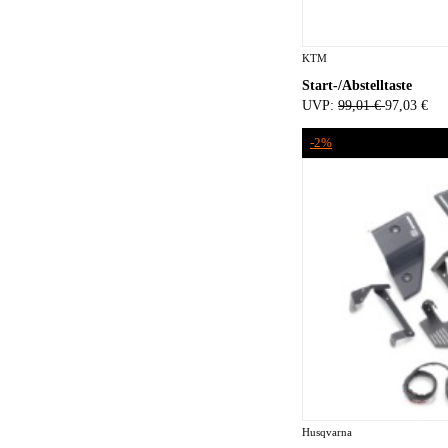
KTM
Start-/Abstelltaste
UVP:
99,01 €
97,03 €
-2%
Husqvarna