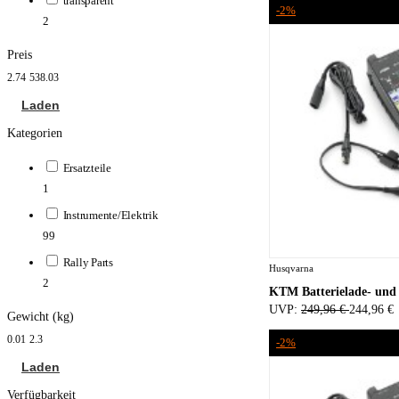
transparent
-2%
2
Preis
2.74
538.03
Laden
Kategorien
Ersatzteile
1
Instrumente/Elektrik
99
Rally Parts
Husqvarna
2
KTM Batterielade- und 
UVP:
249,96 €
244,96 €
Gewicht (kg)
0.01
2.3
-2%
Laden
Verfügbarkeit