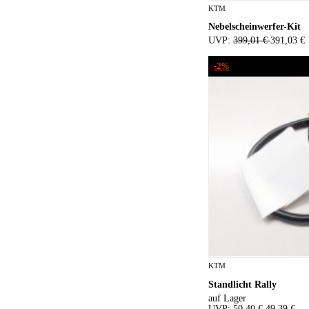
KTM
Nebelscheinwerfer-Kit
UVP:
399,01 €
391,03 €
-2%
KTM
Standlicht Rally
auf Lager
UVP:
50,40 €
49,39 €