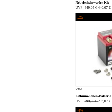
Nebelscheinwerfer-Kit
UVP:
449,05 €
440,07 €
-2%
KTM
Lithium-Ionen-Batterie
UVP:
299,05 €
293,07 €
-2%