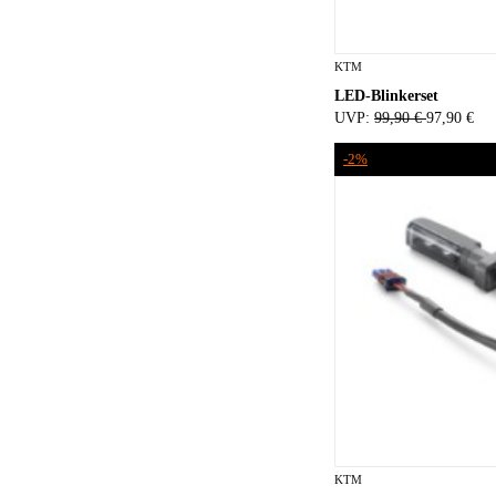
KTM
LED-Blinkerset
UVP:
99,90 €
97,90 €
-2%
KTM