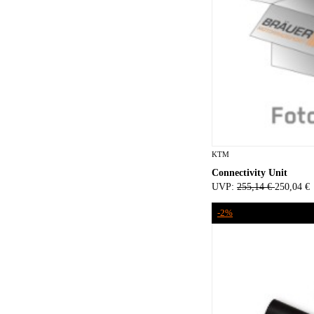
KTM
Connectivity Unit
UVP:
255,14 €
250,04 €
-2%