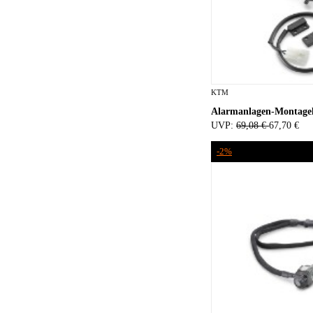
KTM
Alarmanlagen-Montage
UVP:
69,08 €
67,70 €
-2%