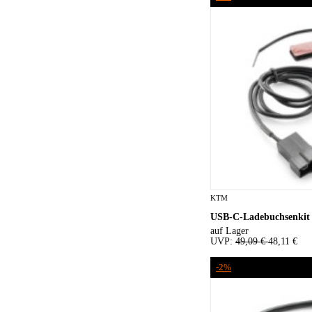
KTM
USB-C-Ladebuchsenkit
auf Lager
UVP:
49,09 €
48,11 €
-2%