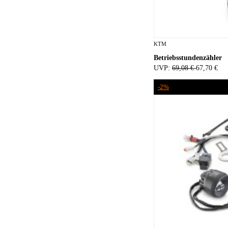
KTM
Betriebsstundenzähler
UVP:
69,08 €
67,70 €
-2%