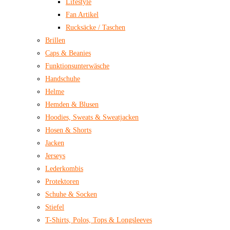
Lifestyle
Fan Artikel
Rucksäcke / Taschen
Brillen
Caps & Beanies
Funktionsunterwäsche
Handschuhe
Helme
Hemden & Blusen
Hoodies, Sweats & Sweatjacken
Hosen & Shorts
Jacken
Jerseys
Lederkombis
Protektoren
Schuhe & Socken
Stiefel
T-Shirts, Polos, Tops & Longsleeves