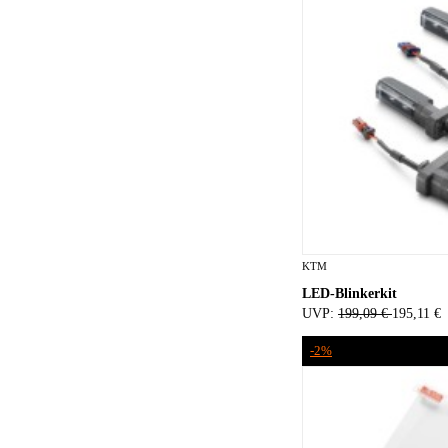
KTM
LED-Blinkerkit
UVP:
199,09 €
195,11 €
-2%