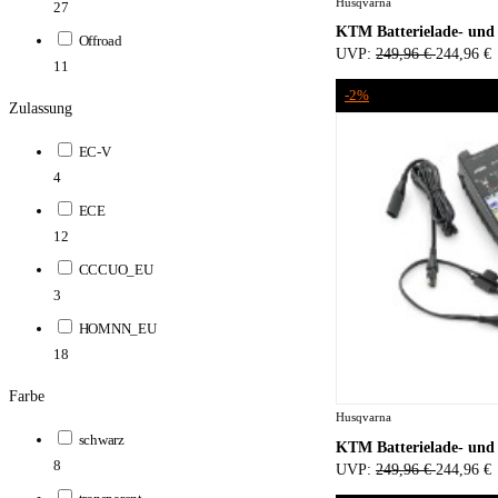
Husqvarna
27
KTM Batterielade- und 
Offroad
UVP:
249,96 €
244,96 €
11
-2%
Zulassung
EC-V
4
ECE
12
CCCUO_EU
3
HOMNN_EU
18
Farbe
Husqvarna
schwarz
KTM Batterielade- und 
8
UVP:
249,96 €
244,96 €