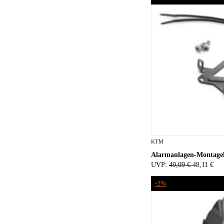
KTM
Alarmanlagen-Montage
UVP:
49,09 €
48,11 €
-2%