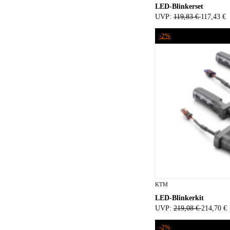
LED-Blinkerset
UVP:
119,83 €
117,43 €
-2%
KTM
LED-Blinkerkit
UVP:
219,08 €
214,70 €
-2%