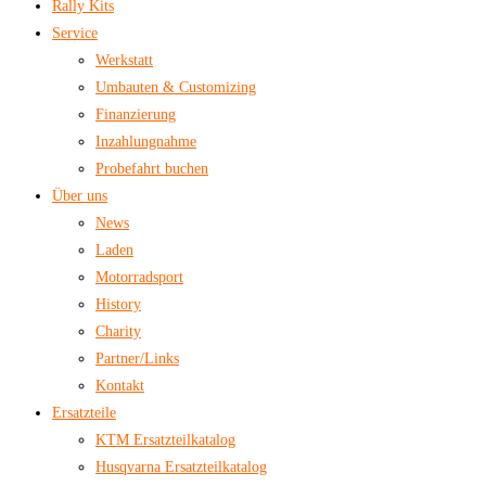
Rally Kits
Service
Werkstatt
Umbauten & Customizing
Finanzierung
Inzahlungnahme
Probefahrt buchen
Über uns
News
Laden
Motorradsport
History
Charity
Partner/Links
Kontakt
Ersatzteile
KTM Ersatzteilkatalog
Husqvarna Ersatzteilkatalog