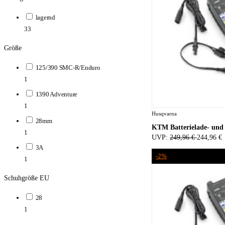
lagernd
33
Größe
125/390 SMC-R/Enduro
1
1390 Adventure
1
Husqvarna
28mm
KTM Batterielade- und 
1
UVP:
249,96 €
244,96 €
3A
-2%
1
Schuhgröße EU
28
1