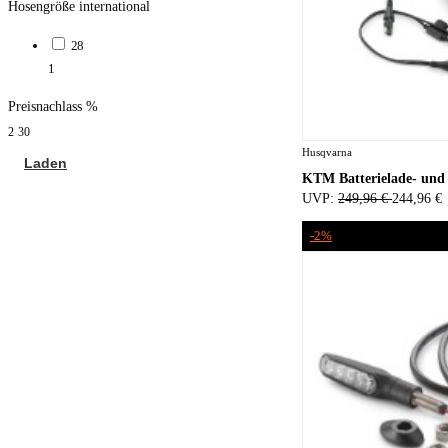
Hosengröße international
28
1
Preisnachlass %
2
30
Husqvarna
Laden
KTM Batterielade- und 
UVP:
249,96 €
244,96 €
-2%