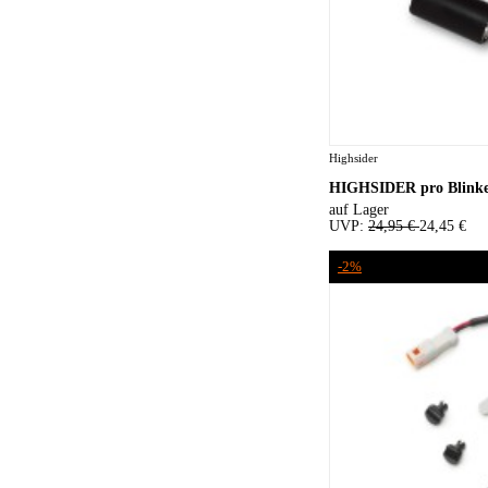
Highsider
HIGHSIDER pro Blinke
auf Lager
UVP:
24,95 €
24,45 €
-2%