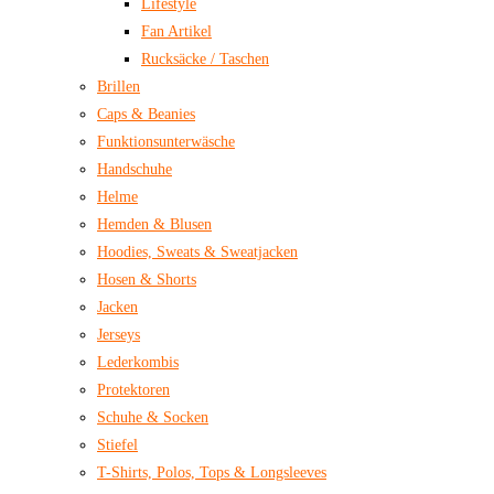
Lifestyle
Fan Artikel
Rucksäcke / Taschen
Brillen
Caps & Beanies
Funktionsunterwäsche
Handschuhe
Helme
Hemden & Blusen
Hoodies, Sweats & Sweatjacken
Hosen & Shorts
Jacken
Jerseys
Lederkombis
Protektoren
Schuhe & Socken
Stiefel
T-Shirts, Polos, Tops & Longsleeves