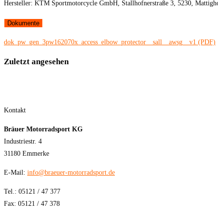
Hersteller: KTM Sportmotorcycle GmbH, Stallhofnerstraße 3, 5230, Mattig
Dokumente
dok_pw_gen_3pw162070x_access_elbow_protector__sall__awsg__v1 (PDF)
Zuletzt angesehen
Kontakt
Bräuer Motorradsport KG
Industriestr. 4
31180 Emmerke
E-Mail:
info@braeuer-motorradsport.de
Tel.: 05121 / 47 377
Fax: 05121 / 47 378