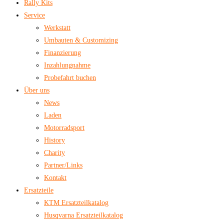
Rally Kits
Service
Werkstatt
Umbauten & Customizing
Finanzierung
Inzahlungnahme
Probefahrt buchen
Über uns
News
Laden
Motorradsport
History
Charity
Partner/Links
Kontakt
Ersatzteile
KTM Ersatzteilkatalog
Husqvarna Ersatzteilkatalog